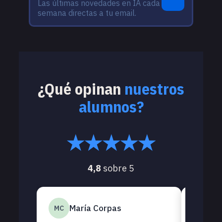
Las últimas novedades en IA cada
semana directas a tu email.
¿Qué opinan
nuestros
alumnos?
★★★★★
4,8
sobre 5
María Corpas
D
MC
DB