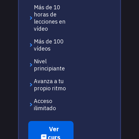
Más de 10
horas de
lecciones en
vídeo
Más de 100
vídeos
Nivel
principiante
Avanza a tu
propio ritmo
Acceso
ilimitado
Ver
curs