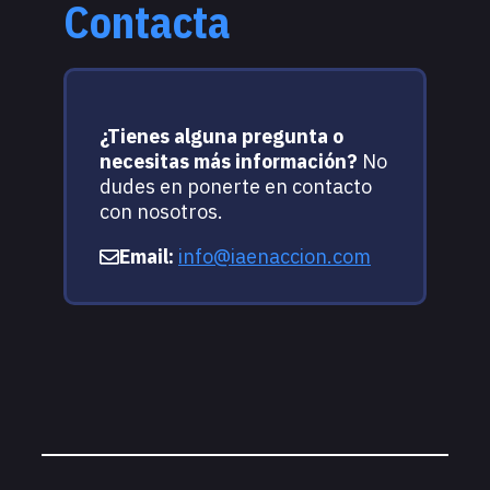
Contacta
vídeos.
marca 
solo e
sino lo
¿Tienes alguna pregunta o
horas d
necesitas más información?
No
Xavier
dudes en ponerte en contacto
te res
con nosotros.
con un
Email:
info@iaenaccion.com
humani
enseña
no com
inalca
esos c
muchís
verdad
quieres